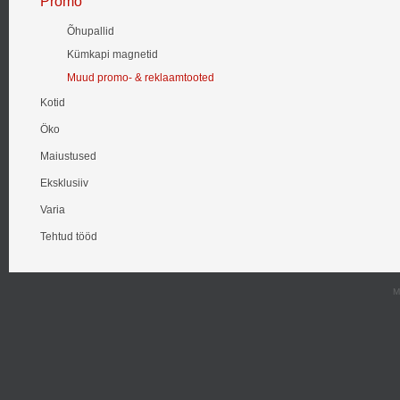
Promo
Õhupallid
Kümkapi magnetid
Muud promo- & reklaamtooted
Kotid
Öko
Maiustused
Eksklusiiv
Varia
Tehtud tööd
M