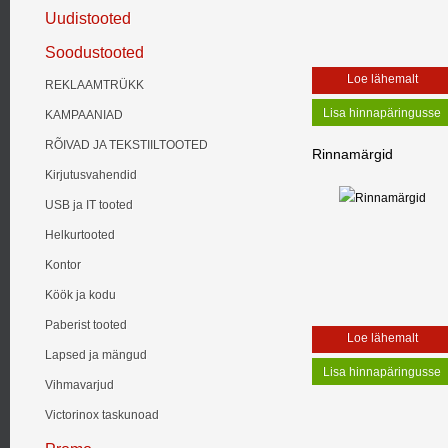
Uudistooted
Soodustooted
Loe lähemalt
REKLAAMTRÜKK
KAMPAANIAD
RÕIVAD JA TEKSTIILTOOTED
Rinnamärgid
Kirjutusvahendid
USB ja IT tooted
Helkurtooted
Kontor
Köök ja kodu
Paberist tooted
Loe lähemalt
Lapsed ja mängud
Vihmavarjud
Victorinox taskunoad