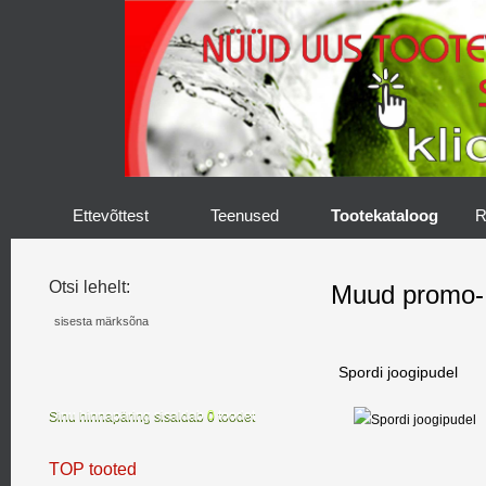
Ettevõttest
Teenused
Tootekataloog
R
Otsi lehelt:
Muud promo- 
Spordi joogipudel
Sinu hinnapäring sisaldab
0
toodet
TOP tooted