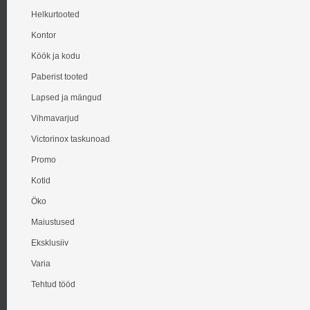
Helkurtooted
Kontor
Köök ja kodu
Paberist tooted
Lapsed ja mängud
Vihmavarjud
Victorinox taskunoad
Promo
Kotid
Öko
Maiustused
Eksklusiiv
Varia
Tehtud tööd