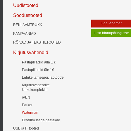
Uudistooted
Soodustooted
Loe lähemalt
REKLAAMTRÜKK
KAMPAANIAD
RÕIVAD JA TEKSTIILTOOTED
Kirjutusvahendid
Pastapliiatsid alla 1 €
Pastapliiatsid üle 1€
Lühike tarneaeg, laotoode
Kirjutusvahendite
kinkekomplektid
iPEN
Parker
Waterman
Eritellimusega pastakad
USB ja IT tooted