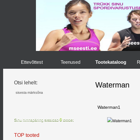
Ettevõttest
Teenused
Tootekataloog
R
Otsi lehelt:
Waterman
Waterman1
Sinu hinnapäring sisaldab
0
toodet
TOP tooted