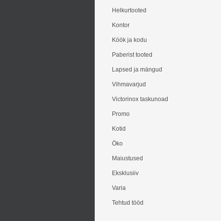
Helkurtooted
Kontor
Köök ja kodu
Paberist tooted
Lapsed ja mängud
Vihmavarjud
Victorinox taskunoad
Promo
Kotid
Öko
Maiustused
Eksklusiiv
Varia
Tehtud tööd