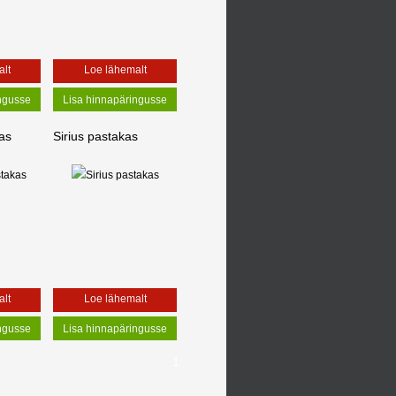
lt
Loe lähemalt
as
Sirius pastakas
lt
Loe lähemalt
1