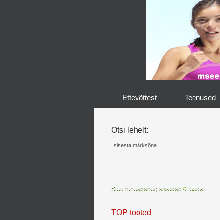
Ettevõttest
Teenused
Otsi lehelt:
Sinu hinnapäring sisaldab
0
toodet
TOP tooted