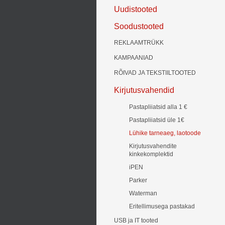
Uudistooted
Soodustooted
REKLAAMTRÜKK
KAMPAANIAD
RÕIVAD JA TEKSTIILTOOTED
Kirjutusvahendid
Pastapliiatsid alla 1 €
Pastapliiatsid üle 1€
Lühike tarneaeg, laotoode
Kirjutusvahendite
kinkekomplektid
iPEN
Parker
Waterman
Eritellimusega pastakad
USB ja IT tooted