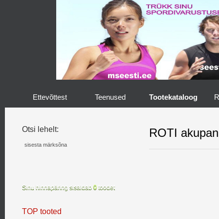
Ettevõttest
Teenused
Tootekataloog
R
Otsi lehelt:
ROTI akupan
Sinu hinnapäring sisaldab
0
toodet
TOP tooted