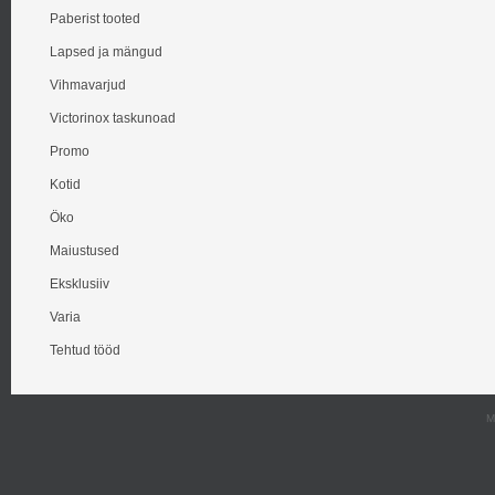
Paberist tooted
Lapsed ja mängud
Vihmavarjud
Victorinox taskunoad
Promo
Kotid
Öko
Maiustused
Eksklusiiv
Varia
Tehtud tööd
M