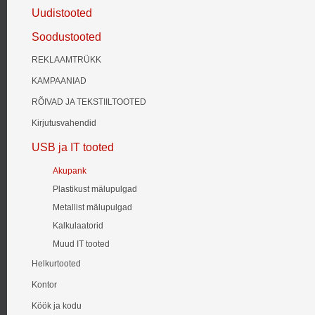
Uudistooted
Soodustooted
REKLAAMTRÜKK
KAMPAANIAD
RÕIVAD JA TEKSTIILTOOTED
Kirjutusvahendid
USB ja IT tooted
Akupank
Plastikust mälupulgad
Metallist mälupulgad
Kalkulaatorid
Muud IT tooted
Helkurtooted
Kontor
Köök ja kodu