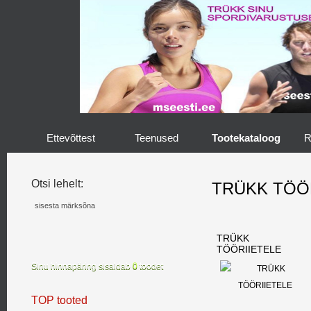
Ettevõttest
Teenused
Tootekataloog
R
Otsi lehelt:
TRÜKK TÖÖ
TRÜKK
TÖÖRIIETELE
Sinu hinnapäring sisaldab
0
toodet
TOP tooted