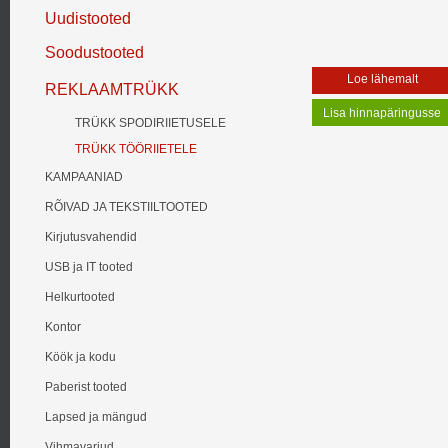
Uudistooted
Soodustooted
Loe lähemalt
REKLAAMTRÜKK
TRÜKK SPODIRIIETUSELE
TRÜKK TÖÖRIIETELE
KAMPAANIAD
RÕIVAD JA TEKSTIILTOOTED
Kirjutusvahendid
USB ja IT tooted
Helkurtooted
Kontor
Köök ja kodu
Paberist tooted
Lapsed ja mängud
Vihmavarjud