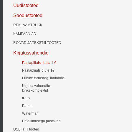
Uudistooted
Soodustooted
REKLAAMTRÜKK
KAMPAANIAD
RÕIVAD JA TEKSTIILTOOTED
Kirjutusvahendid
Pastapliiatsid alla 1 €
Pastapliiatsid üle 1€
Lühike tarneaeg, laotoode
Kirjutusvahendite
kinkekomplektid
iPEN
Parker
Waterman
Eritellimusega pastakad
USB ja IT tooted