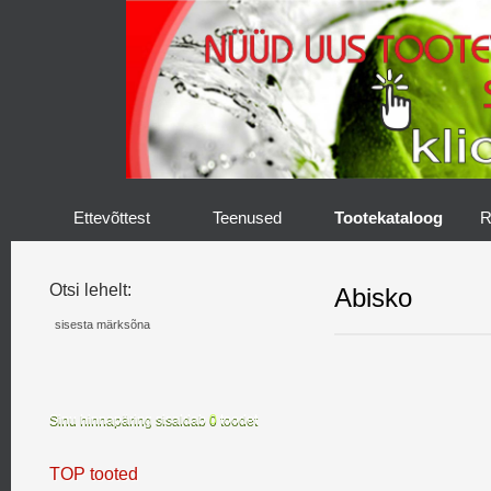
Ettevõttest
Teenused
Tootekataloog
R
Otsi lehelt:
Abisko
Sinu hinnapäring sisaldab
0
toodet
TOP tooted