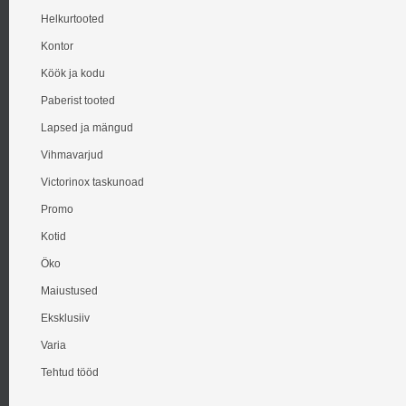
Helkurtooted
Kontor
Köök ja kodu
Paberist tooted
Lapsed ja mängud
Vihmavarjud
Victorinox taskunoad
Promo
Kotid
Öko
Maiustused
Eksklusiiv
Varia
Tehtud tööd