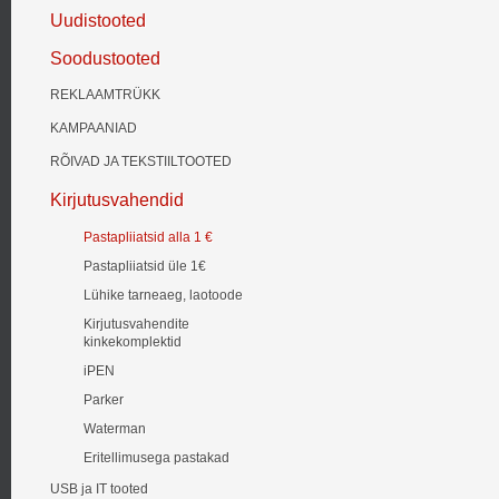
Uudistooted
Soodustooted
REKLAAMTRÜKK
KAMPAANIAD
RÕIVAD JA TEKSTIILTOOTED
Kirjutusvahendid
Pastapliiatsid alla 1 €
Pastapliiatsid üle 1€
Lühike tarneaeg, laotoode
Kirjutusvahendite
kinkekomplektid
iPEN
Parker
Waterman
Eritellimusega pastakad
USB ja IT tooted