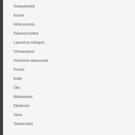
Helkurtooted
Kontor
Köök ja kodu
Paberist tooted
Lapsed ja mängud
Vihmavarjud
Victorinox taskunoad
Promo
Kotid
Öko
Maiustused
Eksklusiiv
Varia
Tehtud tööd