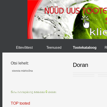
Ettevõttest
Teenused
Tootekataloog
R
Otsi lehelt:
Doran
Sinu hinnapäring sisaldab
0
toodet
TOP tooted