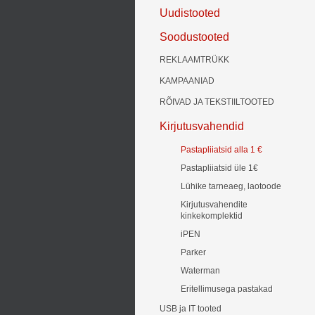
Uudistooted
Soodustooted
REKLAAMTRÜKK
KAMPAANIAD
RÕIVAD JA TEKSTIILTOOTED
Kirjutusvahendid
Pastapliiatsid alla 1 €
Pastapliiatsid üle 1€
Lühike tarneaeg, laotoode
Kirjutusvahendite
kinkekomplektid
iPEN
Parker
Waterman
Eritellimusega pastakad
USB ja IT tooted