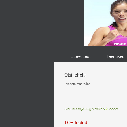
Ettevõttest
Teenused
Otsi lehelt:
Sinu hinnapäring sisaldab
0
toodet
TOP tooted