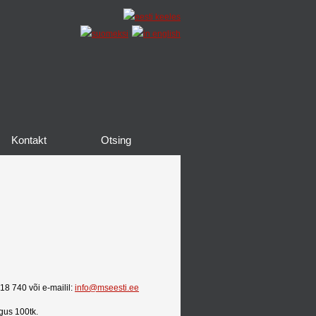
Kontakt
Otsing
6818 740 või e-mailil:
info@mseesti.ee
gus 100tk.