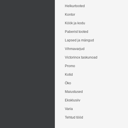
Helkurtooted
Kontor
Köök ja kodu
Paberist tooted
Lapsed ja mängud
Vihmavarjud
Victorinox taskunoad
Promo
Kotid
Öko
Maiustused
Eksklusiiv
Varia
Tehtud tööd