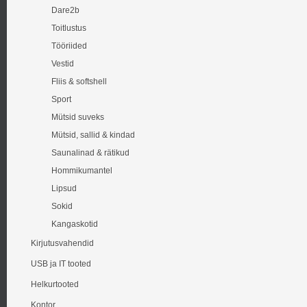
Dare2b
Toitlustus
Tööriided
Vestid
Fliis & softshell
Sport
Mütsid suveks
Mütsid, sallid & kindad
Saunalinad & rätikud
Hommikumantel
Lipsud
Sokid
Kangaskotid
Kirjutusvahendid
USB ja IT tooted
Helkurtooted
Kontor