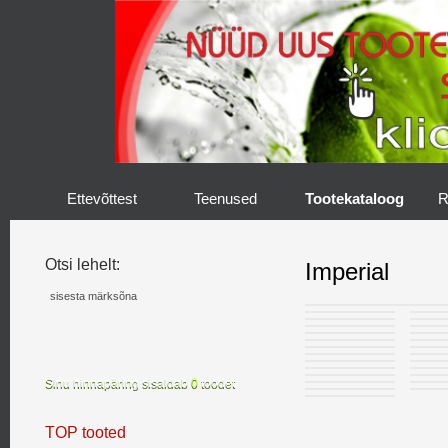
Ettevõttest
Teenused
Tootekataloog
R
Otsi lehelt:
Imperial
Sinu hinnapäring sisaldab
0
toodet
TOP tooted