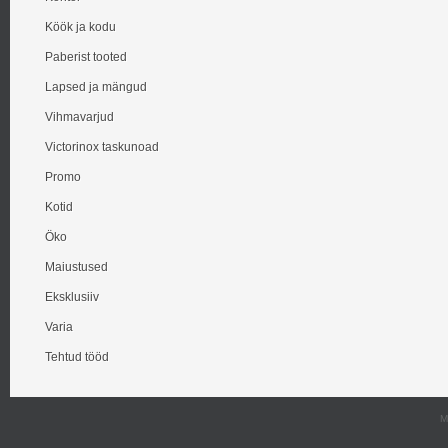
Köök ja kodu
Paberist tooted
Lapsed ja mängud
Vihmavarjud
Victorinox taskunoad
Promo
Kotid
Öko
Maiustused
Eksklusiiv
Varia
Tehtud tööd
M