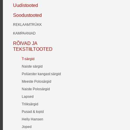
Uudistooted
Soodustooted
REKLAAMTRÜKK
KAMPAANIAD
RÕIVAD JA
TEKSTIILTOOTED
T-särgid
Naiste särgid
Polüester kangast särgid
Meeste Polosärgid
Naiste Polosärgid
Lapsed
Triiksärgid
Pusad & topid
Helly Hansen
Joped