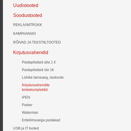
Uudistooted
Soodustooted
REKLAAMTRÜKK
KAMPAANIAD
RÕIVAD JA TEKSTIILTOOTED
Kirjutusvahendid
Pastapliiatsid alla 1 €
Pastapliiatsid üle 1€
Lühike tarneaeg, laotoode
Kirjutusvahendite
kinkekomplektid
iPEN
Parker
Waterman
Eritellimusega pastakad
USB ja IT tooted