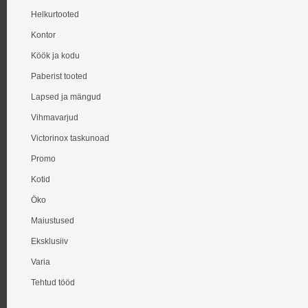
Helkurtooted
Kontor
Köök ja kodu
Paberist tooted
Lapsed ja mängud
Vihmavarjud
Victorinox taskunoad
Promo
Kotid
Öko
Maiustused
Eksklusiiv
Varia
Tehtud tööd