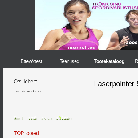
Ettevõttest
Teenused
Tootekataloog
R
Otsi lehelt:
Laserpointer
Sinu hinnapäring sisaldab
0
toodet
TOP tooted