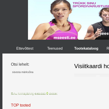
Ettevõttest
Teenused
Tootekataloog
R
Otsi lehelt:
Visiitkaardi h
Sinu hinnapäring sisaldab
0
toodet
TOP tooted