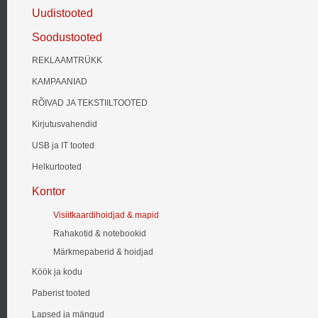
Uudistooted
Soodustooted
REKLAAMTRÜKK
KAMPAANIAD
RÕIVAD JA TEKSTIILTOOTED
Kirjutusvahendid
USB ja IT tooted
Helkurtooted
Kontor
Visiitkaardihoidjad & mapid
Rahakotid & notebookid
Märkmepaberid & hoidjad
Köök ja kodu
Paberist tooted
Lapsed ja mängud