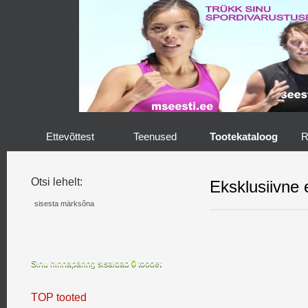
Ettevõttest
Teenused
Tootekataloog
R
Otsi lehelt:
Eksklusiivne 
Sinu hinnapäring sisaldab
0
toodet
TOP tooted