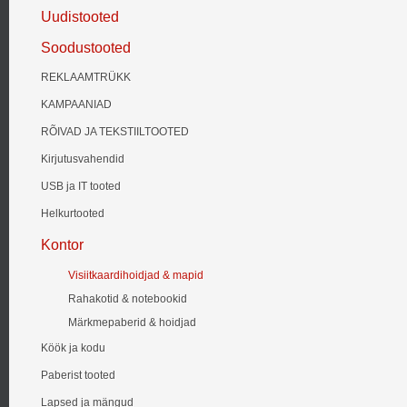
Uudistooted
Soodustooted
REKLAAMTRÜKK
KAMPAANIAD
RÕIVAD JA TEKSTIILTOOTED
Kirjutusvahendid
USB ja IT tooted
Helkurtooted
Kontor
Visiitkaardihoidjad & mapid
Rahakotid & notebookid
Märkmepaberid & hoidjad
Köök ja kodu
Paberist tooted
Lapsed ja mängud