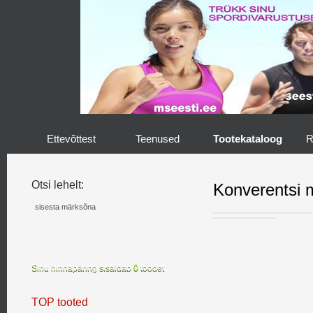
Ettevõttest
Teenused
Tootekataloog
R
Otsi lehelt:
Konverentsi
Sinu hinnapäring sisaldab
0
toodet
TOP tooted