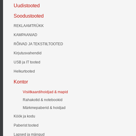
Uudistooted
Soodustooted
REKLAAMTRÜKK
KAMPAANIAD
RÕIVAD JA TEKSTIILTOOTED
Kirjutusvahendid
USB ja IT tooted
Helkurtooted
Kontor
Visiitkaardihoidjad & mapid
Rahakotid & notebookid
Märkmepaberid & hoidjad
Köök ja kodu
Paberist tooted
Lapsed ja mängud