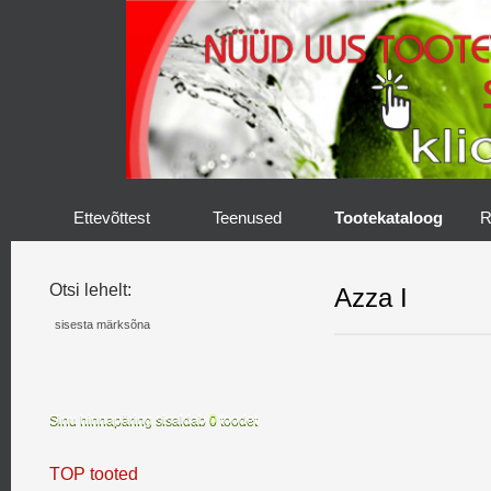
Ettevõttest
Teenused
Tootekataloog
R
Otsi lehelt:
Azza I
Sinu hinnapäring sisaldab
0
toodet
TOP tooted