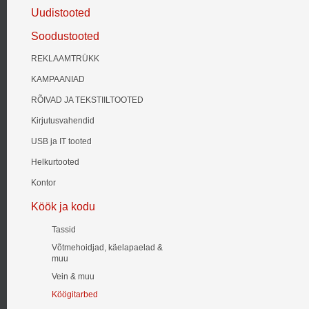
Uudistooted
Soodustooted
REKLAAMTRÜKK
KAMPAANIAD
RÕIVAD JA TEKSTIILTOOTED
Kirjutusvahendid
USB ja IT tooted
Helkurtooted
Kontor
Köök ja kodu
Tassid
Võtmehoidjad, käelapaelad &
muu
Vein & muu
Köögitarbed