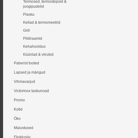
Termosed, termostopsid &
joogipudelid
Plasku
Kellad & termomeetrid
Grill
Pildiraamid
Kehahooldus
Küünlad & viirukid
Paberist tooted
Lapsed ja mängud
Vihmavarjud
Victorinox taskunoad
Promo
Kotid
Öko
Maiustused
Eksklusiiv