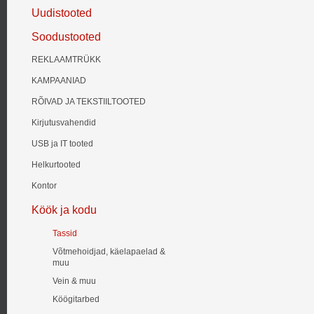
Uudistooted
Soodustooted
REKLAAMTRÜKK
KAMPAANIAD
RÕIVAD JA TEKSTIILTOOTED
Kirjutusvahendid
USB ja IT tooted
Helkurtooted
Kontor
Köök ja kodu
Tassid
Võtmehoidjad, käelapaelad &
muu
Vein & muu
Köögitarbed