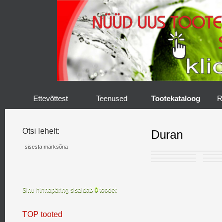
Ettevõttest
Teenused
Tootekataloog
R
Otsi lehelt:
Duran
Sinu hinnapäring sisaldab
0
toodet
TOP tooted