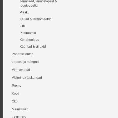
Termosed, termostopsid &
joogipudelid
Plasku
Kellad & termomeetrid
Grill
Pildiraamid
Kehahooldus
Küünlad & viirukid
Paberist tooted
Lapsed ja mängud
Vihmavarjud
Victorinox taskunoad
Promo
Kotid
Öko
Maiustused
Eksklusiiv