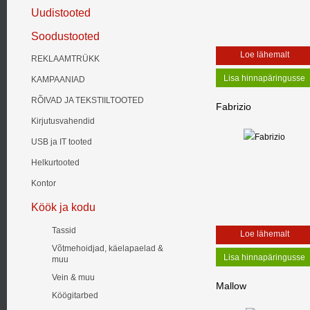
Uudistooted
Soodustooted
Loe lähemalt
REKLAAMTRÜKK
KAMPAANIAD
RÕIVAD JA TEKSTIILTOOTED
Fabrizio
Kirjutusvahendid
USB ja IT tooted
Helkurtooted
Kontor
Köök ja kodu
Tassid
Loe lähemalt
Võtmehoidjad, käelapaelad &
muu
Vein & muu
Mallow
Köögitarbed