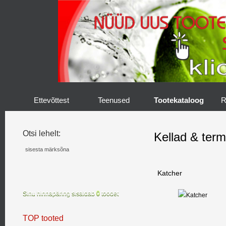
Ettevõttest
Teenused
Tootekataloog
R
Otsi lehelt:
Kellad & ter
Katcher
Sinu hinnapäring sisaldab
0
toodet
TOP tooted