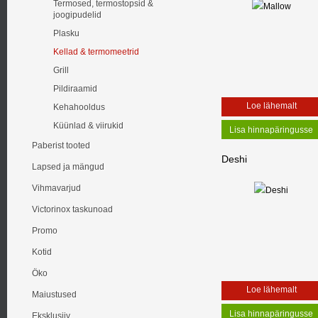
Termosed, termostopsid &
joogipudelid
Plasku
Kellad & termomeetrid
Grill
Pildiraamid
Loe lähemalt
Kehahooldus
Küünlad & viirukid
Paberist tooted
Deshi
Lapsed ja mängud
Vihmavarjud
Victorinox taskunoad
Promo
Kotid
Öko
Loe lähemalt
Maiustused
Eksklusiiv