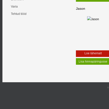
Varia
Jason
Tehtud tööd
Loe lähemalt
M