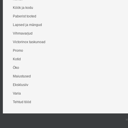
Köök ja kodu
Paberist tooted
Lapsed ja mängud
Vihmavarjud
Victorinox taskunoad
Promo
Kotid
Öko
Maiustused
Eksklusiiv
Varia
Tehtud tööd
M