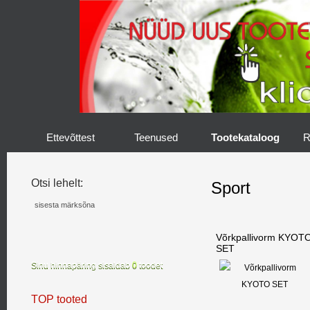
Ettevõttest
Teenused
Tootekataloog
R
Otsi lehelt:
Sport
Võrkpallivorm KYOT
SET
Sinu hinnapäring sisaldab
0
toodet
TOP tooted