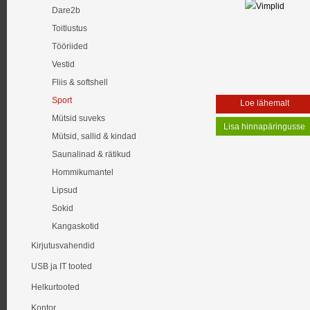
Dare2b
Toitlustus
Tööriided
Vestid
Fliis & softshell
Sport
Loe lähemalt
Mütsid suveks
Mütsid, sallid & kindad
Saunalinad & rätikud
Hommikumantel
Lipsud
Sokid
Kangaskotid
Kirjutusvahendid
USB ja IT tooted
Helkurtooted
Kontor