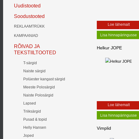
Uudistooted
Soodustooted
Loe lähemalt
REKLAAMTRÜKK
KAMPAANIAD
RÕIVAD JA
Helkur JOPE
TEKSTIILTOOTED
T-särgid
Naiste särgid
Polüester kangast särgid
Meeste Polosärgid
Naiste Polosärgid
Lapsed
Loe lähemalt
Triiksärgid
Pusad & topid
Helly Hansen
Vimplid
Joped