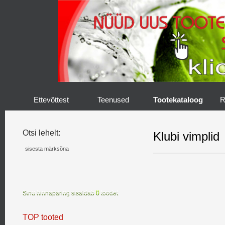
Ettevõttest
Teenused
Tootekataloog
R
Otsi lehelt:
Klubi vimplid
Sinu hinnapäring sisaldab
0
toodet
TOP tooted