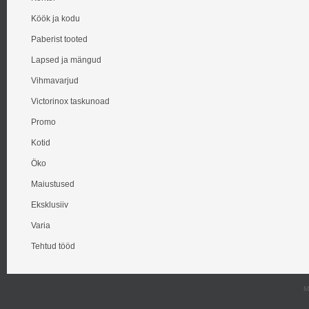
Köök ja kodu
Paberist tooted
Lapsed ja mängud
Vihmavarjud
Victorinox taskunoad
Promo
Kotid
Öko
Maiustused
Eksklusiiv
Varia
Tehtud tööd
M