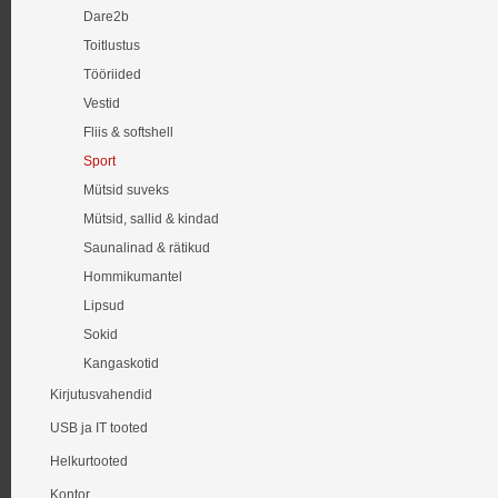
Dare2b
Toitlustus
Tööriided
Vestid
Fliis & softshell
Sport
Mütsid suveks
Mütsid, sallid & kindad
Saunalinad & rätikud
Hommikumantel
Lipsud
Sokid
Kangaskotid
Kirjutusvahendid
USB ja IT tooted
Helkurtooted
Kontor