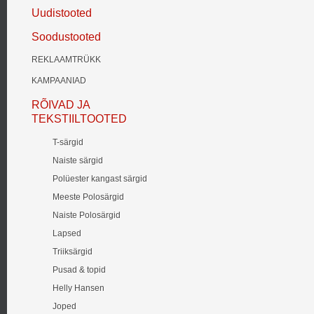
Uudistooted
Soodustooted
REKLAAMTRÜKK
KAMPAANIAD
RÕIVAD JA
TEKSTIILTOOTED
T-särgid
Naiste särgid
Polüester kangast särgid
Meeste Polosärgid
Naiste Polosärgid
Lapsed
Triiksärgid
Pusad & topid
Helly Hansen
Joped