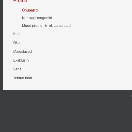
Promo
Õhupallid
Kümkapi magnetid
Muud promo- & reklaamtooted
Kotid
Öko
Maiustused
Eksklusiiv
Varia
Tehtud tööd
M