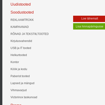
Uudistooted
Soodustooted
Loe lähemalt
REKLAAMTRÜKK
KAMPAANIAD
RÕIVAD JA TEKSTIILTOOTED
Kirjutusvahendid
USB ja IT tooted
Helkurtooted
Kontor
Köök ja kodu
Paberist tooted
Lapsed ja mängud
Vihmavarjud
Victorinox taskunoad