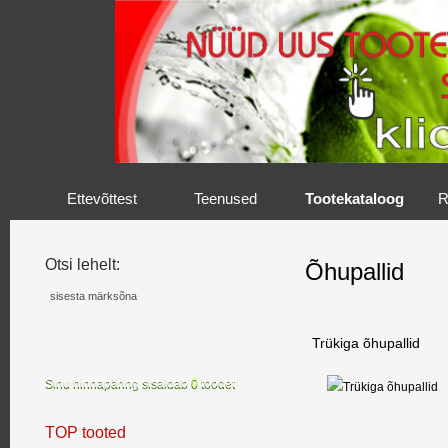
Ettevõttest
Teenused
Tootekataloog
R
Otsi lehelt:
Õhupallid
Trükiga õhupallid
Sinu hinnapäring sisaldab
0
toodet
TOP tooted