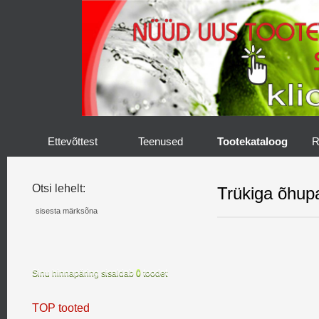
Ettevõttest
Teenused
Tootekataloog
R
Otsi lehelt:
Trükiga õhupa
Sinu hinnapäring sisaldab
0
toodet
TOP tooted