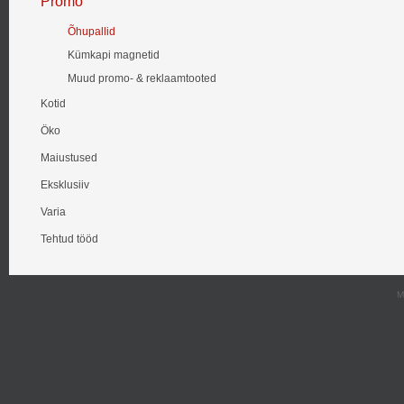
Promo
Õhupallid
Kümkapi magnetid
Muud promo- & reklaamtooted
Kotid
Öko
Maiustused
Eksklusiiv
Varia
Tehtud tööd
M