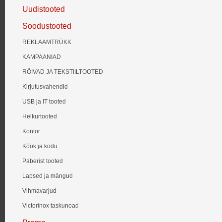
Uudistooted
Soodustooted
REKLAAMTRÜKK
KAMPAANIAD
RÕIVAD JA TEKSTIILTOOTED
Kirjutusvahendid
USB ja IT tooted
Helkurtooted
Kontor
Köök ja kodu
Paberist tooted
Lapsed ja mängud
Vihmavarjud
Victorinox taskunoad