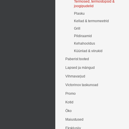
Termosed, termostopsid &
joogipudelid
Plasku
Kellad & termomeetrid
Grill
Pildiraamid
Kehahooldus
Küünlad & viirukid
Paberist tooted
Lapsed ja mängud
Vihmavarjud
Victorinox taskunoad
Promo
Kotid
Öko
Maiustused
Eksklusiiv