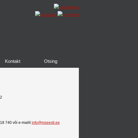
Kontakt
Otsing
2
6818 740 või e-mailil
info@mseesti.ee