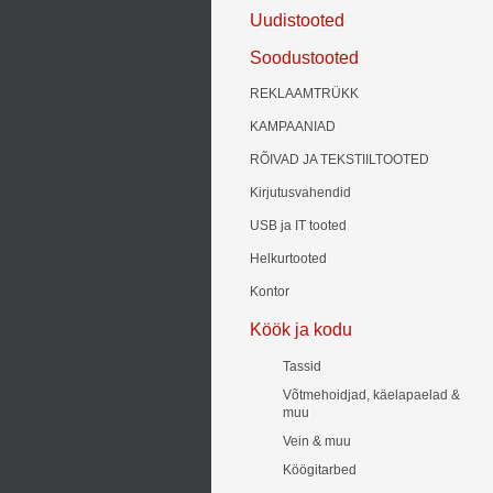
Uudistooted
Soodustooted
REKLAAMTRÜKK
KAMPAANIAD
RÕIVAD JA TEKSTIILTOOTED
Kirjutusvahendid
USB ja IT tooted
Helkurtooted
Kontor
Köök ja kodu
Tassid
Võtmehoidjad, käelapaelad &
muu
Vein & muu
Köögitarbed