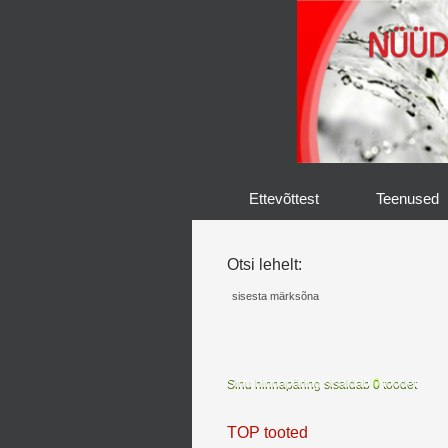
Ettevõttest
Teenused
Otsi lehelt:
Sinu hinnapäring sisaldab
0
toodet
TOP tooted