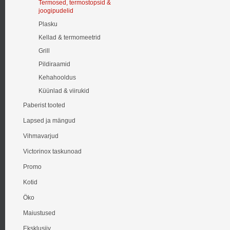
Termosed, termostopsid &
joogipudelid
Plasku
Kellad & termomeetrid
Grill
Pildiraamid
Kehahooldus
Küünlad & viirukid
Paberist tooted
Lapsed ja mängud
Vihmavarjud
Victorinox taskunoad
Promo
Kotid
Öko
Maiustused
Eksklusiiv