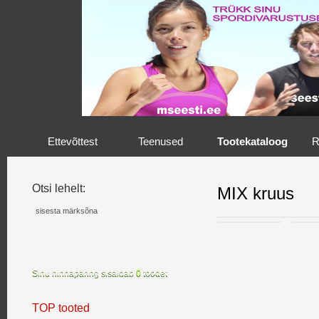
Ettevõttest
Teenused
Tootekataloog
R
Otsi lehelt:
MIX kruus
Sinu hinnapäring sisaldab
0
toodet
TOP tooted