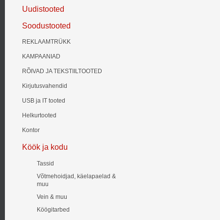
Uudistooted
Soodustooted
REKLAAMTRÜKK
KAMPAANIAD
RÕIVAD JA TEKSTIILTOOTED
Kirjutusvahendid
USB ja IT tooted
Helkurtooted
Kontor
Köök ja kodu
Tassid
Võtmehoidjad, käelapaelad &
muu
Vein & muu
Köögitarbed