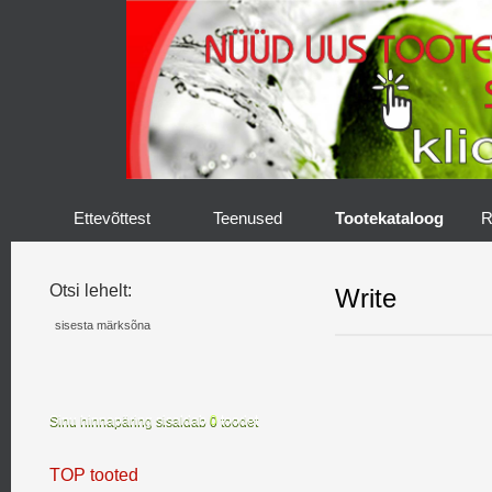
Ettevõttest
Teenused
Tootekataloog
R
Otsi lehelt:
Write
Sinu hinnapäring sisaldab
0
toodet
TOP tooted