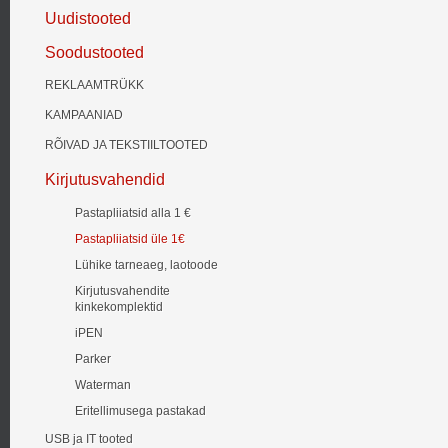
Uudistooted
Soodustooted
REKLAAMTRÜKK
KAMPAANIAD
RÕIVAD JA TEKSTIILTOOTED
Kirjutusvahendid
Pastapliiatsid alla 1 €
Pastapliiatsid üle 1€
Lühike tarneaeg, laotoode
Kirjutusvahendite
kinkekomplektid
iPEN
Parker
Waterman
Eritellimusega pastakad
USB ja IT tooted