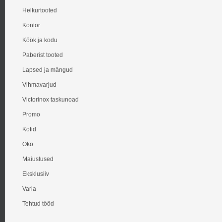
Helkurtooted
Kontor
Köök ja kodu
Paberist tooted
Lapsed ja mängud
Vihmavarjud
Victorinox taskunoad
Promo
Kotid
Öko
Maiustused
Eksklusiiv
Varia
Tehtud tööd