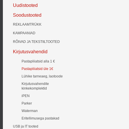
Uudistooted
Soodustooted
REKLAAMTRÜKK
KAMPAANIAD
RÕIVAD JA TEKSTIILTOOTED
Kirjutusvahendid
Pastapliiatsid alla 1 €
Pastapliiatsid üle 1€
Lühike tarneaeg, laotoode
Kirjutusvahendite
kinkekomplektid
iPEN
Parker
Waterman
Eritellimusega pastakad
USB ja IT tooted