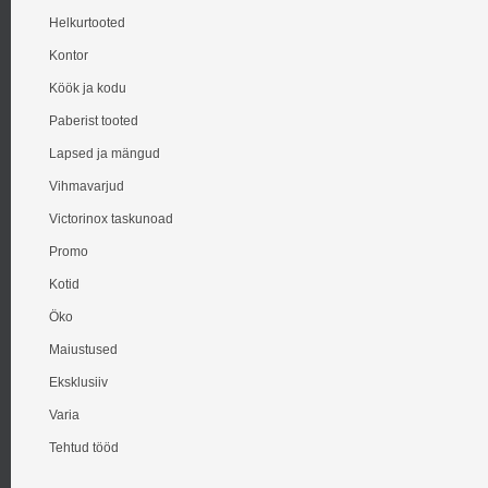
Helkurtooted
Kontor
Köök ja kodu
Paberist tooted
Lapsed ja mängud
Vihmavarjud
Victorinox taskunoad
Promo
Kotid
Öko
Maiustused
Eksklusiiv
Varia
Tehtud tööd