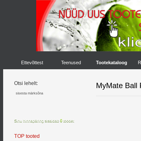
Ettevõttest
Teenused
Tootekataloog
R
Otsi lehelt:
MyMate Ball 
Sinu hinnapäring sisaldab
0
toodet
TOP tooted