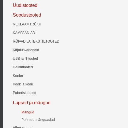
Uudistooted
Soodustooted
REKLAAMTRÜKK
KAMPAANIAD
RÕIVAD JA TEKSTIILTOOTED
Kirjutusvahendid
USB ja IT tooted
Helkurtooted
Kontor
Köök ja kodu
Paberist tooted
Lapsed ja mängud
Mängud
Pehmed mänguasjad
Vihmavarjud