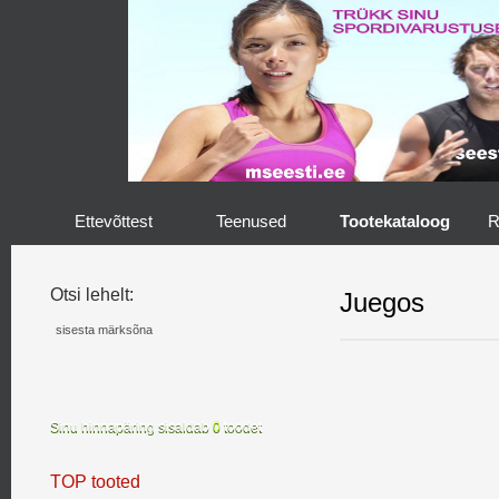
Ettevõttest
Teenused
Tootekataloog
R
Otsi lehelt:
Juegos
Sinu hinnapäring sisaldab
0
toodet
TOP tooted