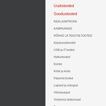
Uudistooted
Soodustooted
REKLAAMTRÜKK
KAMPAANIAD
RÕIVAD JA TEKSTIILTOOTED
Kirjutusvahendid
USB ja IT tooted
Helkurtooted
Kontor
Köök ja kodu
Paberist tooted
Lapsed ja mängud
Vihmavarjud
Victorinox taskunoad