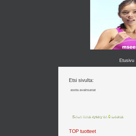
Etusivu
Etsi sivulta:
Sinun hinta kysely on
0
tuotetta
TOP tuotteet