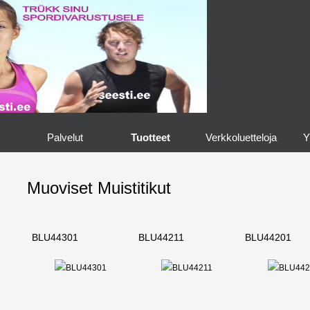
Palvelut
Tuotteet
Verkkoluetteloja
Y
Muoviset Muistitikut
BLU44301
BLU44211
BLU44201