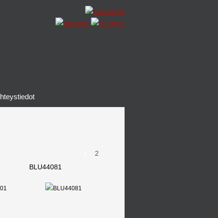
hteystiedot
1
2
BLU44081