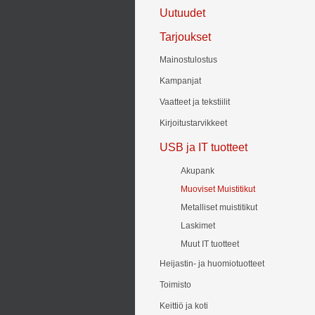
Uutuudet
Tarjoukset
Mainostulostus
Kampanjat
Vaatteet ja tekstiilit
Kirjoitustarvikkeet
USB ja IT tuotteet
Akupank
Muoviset Muistitikut
Metalliset muistitikut
Laskimet
Muut IT tuotteet
Heijastin- ja huomiotuotteet
Toimisto
Keittiö ja koti