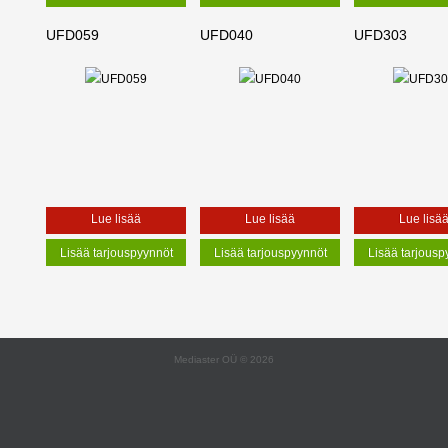
UFD059
UFD040
UFD303
Lue lisää
Lue lisää
Lue lisä
Mediaster OÜ © 2026