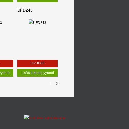
UFD243
ä
Lue lisää
1
2