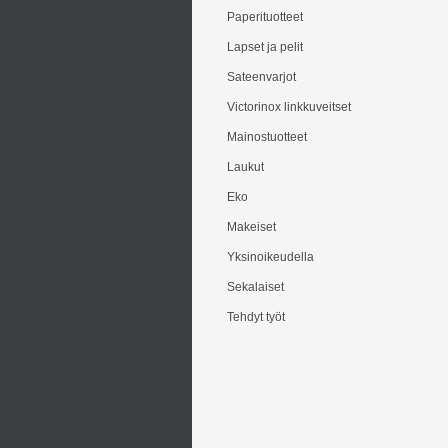
Paperituotteet
Lapset ja pelit
Sateenvarjot
Victorinox linkkuveitset
Mainostuotteet
Laukut
Eko
Makeiset
Yksinoikeudella
Sekalaiset
Tehdyt työt