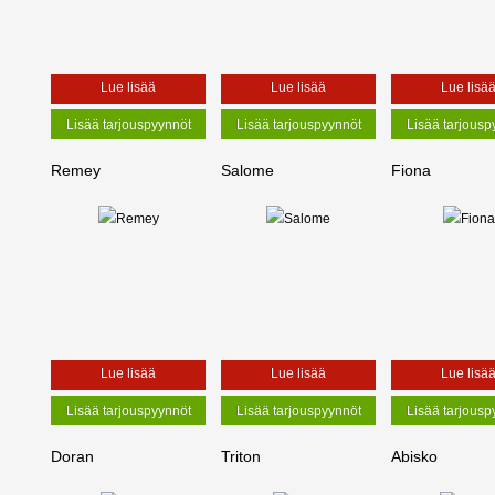
Lue lisää
Lue lisää
Lue lisä
Remey
Salome
Fiona
Lue lisää
Lue lisää
Lue lisä
Doran
Triton
Abisko