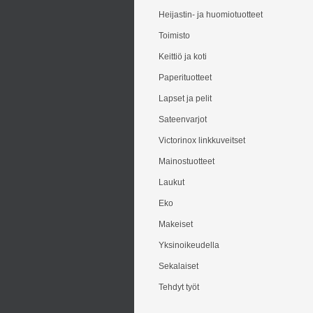
Heijastin- ja huomiotuotteet
Toimisto
Keittiö ja koti
Paperituotteet
Lapset ja pelit
Sateenvarjot
Victorinox linkkuveitset
Mainostuotteet
Laukut
Eko
Makeiset
Yksinoikeudella
Sekalaiset
Tehdyt työt