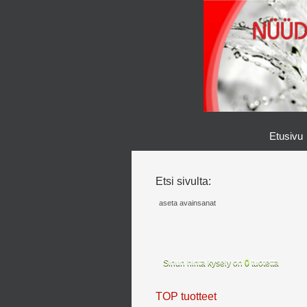
Etusivu
Etsi sivulta:
Sinun hinta kysely on
0
tuotetta
TOP tuotteet