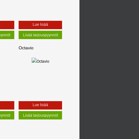
ä
Lue lisää
Octavio
ä
Lue lisää