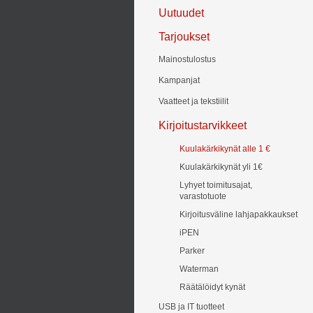
Uutuudet
Tarjoukset
Mainostulostus
Kampanjat
Vaatteet ja tekstiilit
Kirjoitustarvikkeet
Kuulakärkikynät alle 1 €
Kuulakärkikynät yli 1€
Lyhyet toimitusajat,
varastotuote
Kirjoitusväline lahjapakkaukset
iPEN
Parker
Waterman
Räätälöidyt kynät
USB ja IT tuotteet