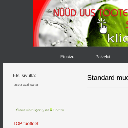
Etusivu
Palvelut
Etsi sivulta:
Standard muot
Sinun hinta kysely on
0
tuotetta
TOP tuotteet