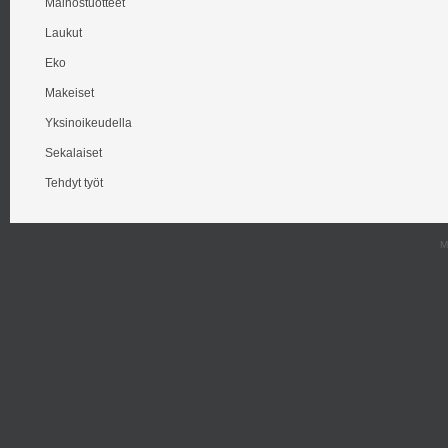
Mainostuotteet
Laukut
Eko
Makeiset
Yksinoikeudella
Sekalaiset
Tehdyt työt
M